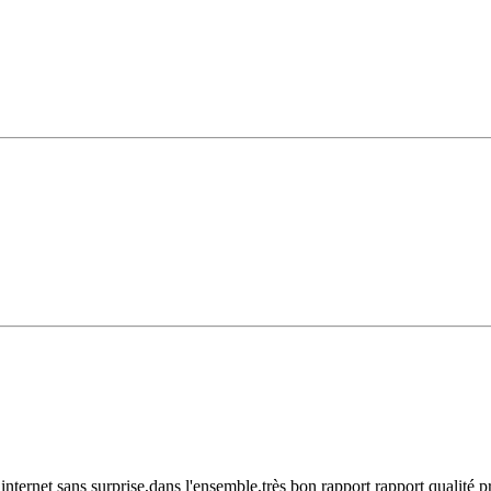
nternet sans surprise,dans l'ensemble,très bon rapport rapport qualité pr